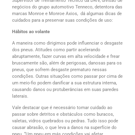
Supervisor de Treinamento Técnico da DRiV, divisão de
negócios do grupo automotivo Tenneco, detentora das
marcas Monroe e Monroe Axios, dá algumas dicas de
cuidados para a preservar suas condições de uso:
Hábitos ao volante
A maneira como dirigimos pode influenciar o desgaste
dos pneus. Atitudes como partir acelerando
abruptamente, fazer curvas em alta velocidade e frear
bruscamente são, além de perigosas, danosas para os
pneus, que sofrem desgaste prematuro nessas
condições. Outras situações como passar por cima de
um meio-fio podem danificar a sua estrutura interna,
causando danos ou protuberâncias em suas paredes
laterais.
Vale destacar que é necessário tomar cuidado ao
passar sobre detritos e obstáculos como buracos,
valetas, vidros quebrados ou pedras. Tudo isso pode
causar abrasão, o que leva a danos na superfície do
pneu. “Um pneu em más condições vai afetar