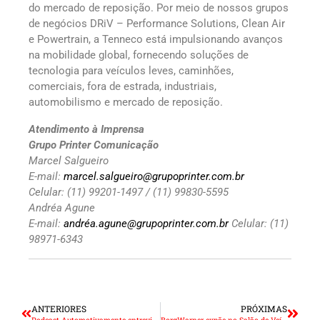
do mercado de reposição. Por meio de nossos grupos
de negócios DRiV – Performance Solutions, Clean Air
e Powertrain, a Tenneco está impulsionando avanços
na mobilidade global, fornecendo soluções de
tecnologia para veículos leves, caminhões,
comerciais, fora de estrada, industriais,
automobilismo e mercado de reposição.
Atendimento à Imprensa
Grupo Printer Comunicação
Marcel Salgueiro
E-mail:
marcel.salgueiro@grupoprinter.com.br
Celular: (11) 99201-1497 / (11) 99830-5595
Andréa Agune
E-mail:
andréa.agune@grupoprinter.com.br
Celular: (11)
98971-6343
ANTERIORES
PRÓXIMAS
Podcast Automotivamente entrevista Rodrigo Carneiro, presidente da Andap
BorgWarner expõe no Salão de Veículo Elétrico Latino-Americano