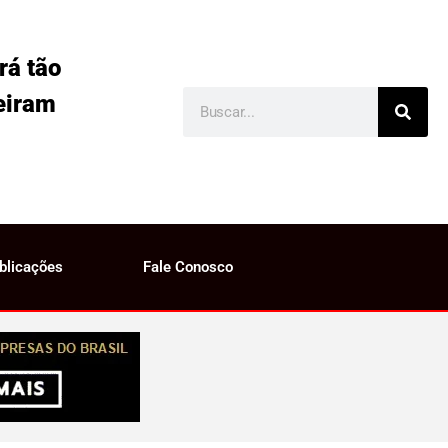
rá tão
eiram
blicações
Fale Conosco