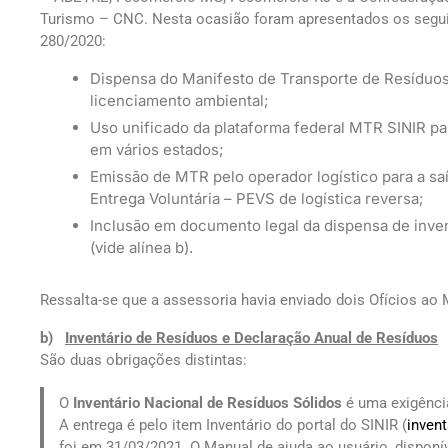
Turismo – CNC. Nesta ocasião foram apresentados os seguin
280/2020:
Dispensa do Manifesto de Transporte de Resíduos
licenciamento ambiental;
Uso unificado da plataforma federal MTR SINIR p
em vários estados;
Emissão de MTR pelo operador logístico para a sa
Entrega Voluntária – PEVS de logística reversa;
Inclusão em documento legal da dispensa de inven
(vide alínea b).
Ressalta-se que a assessoria havia enviado dois Ofícios ao
b)
Inventário de Resíduos e Declaração Anual de Resíduos
São duas obrigações distintas:
O
Inventário Nacional de Resíduos Sólidos
é uma exigência
A entrega é pelo item Inventário do portal do SINIR (
invent
foi em 31/03/2021. O Manual de ajuda ao usuário, dispon