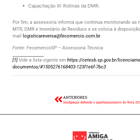
Capacitação III: Rotinas da DMR.
Por fim, a assessoria informa que continua monitorando as 
MTR, DMR e Inventário de Resíduos e se coloca à disposição
mail
logisticareversa@fecomercio.com.br
.
Fonte: FecomercioSP – Assessoria Técnica
[1]
Vide a lista vigente em
https://cetesb.sp.gov.br/licenciam
documentos/#1505276168403-123f1e6f-7bc3
ANTERIORES
Sindipeças defende o aperfeiçoamento do Rota 20