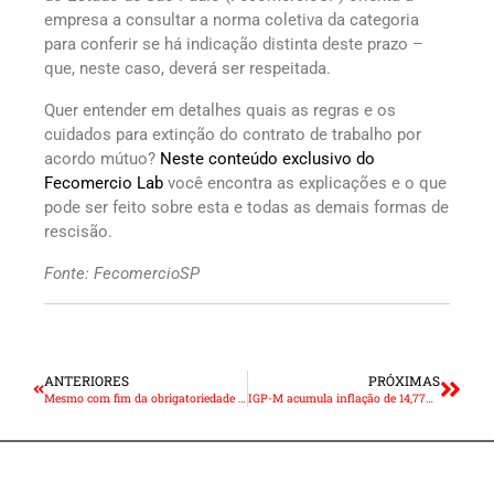
empresa a consultar a norma coletiva da categoria
para conferir se há indicação distinta deste prazo –
que, neste caso, deverá ser respeitada.
Quer entender em detalhes quais as regras e os
cuidados para extinção do contrato de trabalho por
acordo mútuo?
Neste conteúdo exclusivo do
Fecomercio Lab
você encontra as explicações e o que
pode ser feito sobre esta e todas as demais formas de
rescisão.
Fonte: FecomercioSP
ANTERIORES
PRÓXIMAS
Mesmo com fim da obrigatoriedade das máscaras, empresa deve preservar saúde e segurança dos funcionários
IGP-M acumula inflação de 14,77% em 12 meses, diz FGV