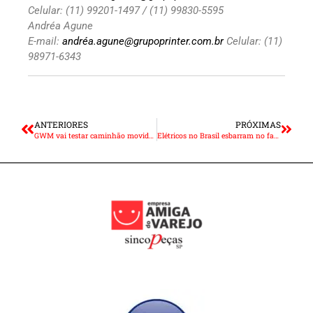
Celular: (11) 99201-1497 / (11) 99830-5595
Andréa Agune
E-mail:
andréa.agune@grupoprinter.com.br
Celular: (11)
98971-6343
ANTERIORES
PRÓXIMAS
GWM vai testar caminhão movido a hidrogênio no Brasil
Elétricos no Brasil esbarram no fator cultural ou precisam de preço?