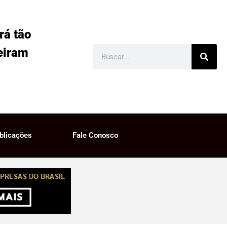
rá tão
eiram
blicações
Fale Conosco