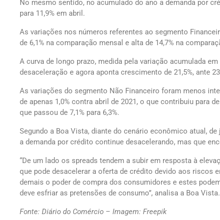
No mesmo sentido, no acumulado do ano a demanda por cré
para 11,9% em abril.
As variações nos números referentes ao segmento Financeir
de 6,1% na comparação mensal e alta de 14,7% na comparaçã
A curva de longo prazo, medida pela variação acumulada em
desaceleração e agora aponta crescimento de 21,5%, ante 23,2
As variações do segmento Não Financeiro foram menos inten
de apenas 1,0% contra abril de 2021, o que contribuiu para 
que passou de 7,1% para 6,3%.
Segundo a Boa Vista, diante do cenário econômico atual, de j
a demanda por crédito continue desacelerando, mas que ence
“De um lado os spreads tendem a subir em resposta à elevaçã
que pode desacelerar a oferta de crédito devido aos riscos e
demais o poder de compra dos consumidores e estes podem 
deve esfriar as pretensões de consumo”, analisa a Boa Vista.
Fonte: Diário do Comércio – Imagem: Freepik