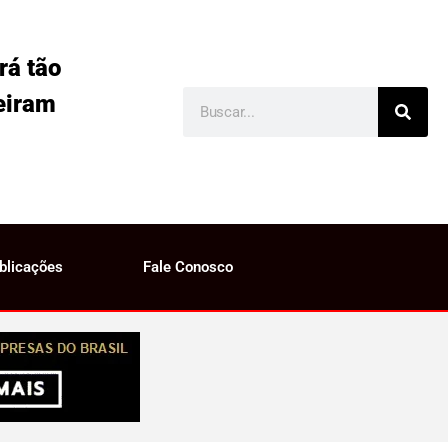
rá tão
eiram
blicações
Fale Conosco