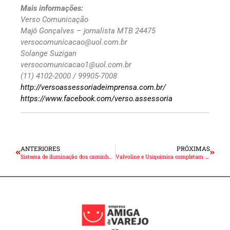
Mais informações:
Verso Comunicação
Majô Gonçalves – jornalista MTB 24475
versocomunicacao@uol.com.br
Solange Suzigan
versocomunicacao1@uol.com.br
(11) 4102-2000 / 99905-7008
http://versoassessoriadeimprensa.com.br/
https://www.facebook.com/verso.assessoria
ANTERIORES
PRÓXIMAS
Sistema de iluminação dos caminhões em boas condições ajuda a garantir a visibilidade noturna nas estradas
Valvoline e Usiquímica completam dois anos de parceria com fortalecimento da presença no mercado de lubrificantes no Brasil