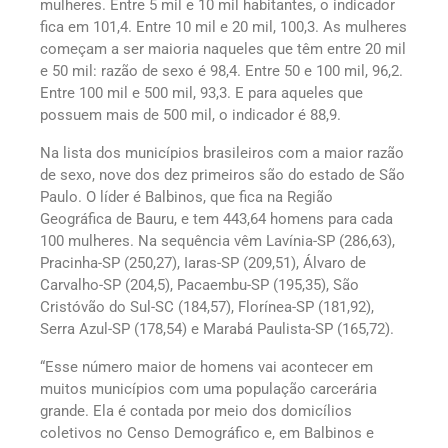
mulheres. Entre 5 mil e 10 mil habitantes, o indicador
fica em 101,4. Entre 10 mil e 20 mil, 100,3. As mulheres
começam a ser maioria naqueles que têm entre 20 mil
e 50 mil: razão de sexo é 98,4. Entre 50 e 100 mil, 96,2.
Entre 100 mil e 500 mil, 93,3. E para aqueles que
possuem mais de 500 mil, o indicador é 88,9.
Na lista dos municípios brasileiros com a maior razão
de sexo, nove dos dez primeiros são do estado de São
Paulo. O líder é Balbinos, que fica na Região
Geográfica de Bauru, e tem 443,64 homens para cada
100 mulheres. Na sequência vêm Lavínia-SP (286,63),
Pracinha-SP (250,27), Iaras-SP (209,51), Álvaro de
Carvalho-SP (204,5), Pacaembu-SP (195,35), São
Cristóvão do Sul-SC (184,57), Florínea-SP (181,92),
Serra Azul-SP (178,54) e Marabá Paulista-SP (165,72).
“Esse número maior de homens vai acontecer em
muitos municípios com uma população carcerária
grande. Ela é contada por meio dos domicílios
coletivos no Censo Demográfico e, em Balbinos e