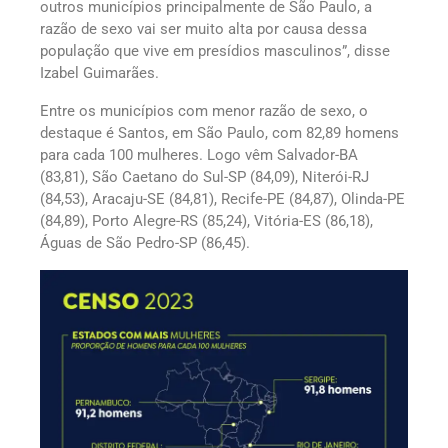
outros municípios principalmente de São Paulo, a
razão de sexo vai ser muito alta por causa dessa
população que vive em presídios masculinos”, disse
Izabel Guimarães.
Entre os municípios com menor razão de sexo, o
destaque é Santos, em São Paulo, com 82,89 homens
para cada 100 mulheres. Logo vêm Salvador-BA
(83,81), São Caetano do Sul-SP (84,09), Niterói-RJ
(84,53), Aracaju-SE (84,81), Recife-PE (84,87), Olinda-PE
(84,89), Porto Alegre-RS (85,24), Vitória-ES (86,18),
Águas de São Pedro-SP (86,45).