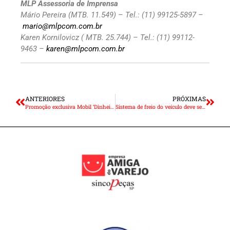
MLP Assessoria de Imprensa
Mário Pereira (MTB. 11.549) – Tel.: (11) 99125-5897 –
mario@mlpcom.com.br
Karen Kornilovicz ( MTB. 25.744) – Tel.: (11) 99112-
9463 –
karen@mlpcom.com.br
ANTERIORES
PRÓXIMAS
Promoção exclusiva Mobil ‘Dinheiro Que Volta’ está no ar
Sistema de freio do veículo deve ser avaliado na revisão de férias