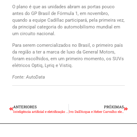
O plano é que as unidades abram as portas pouco
antes do GP Brasil de Fórmula 1, em novembro,
quando a equipe Cadillac participará, pela primeira vez,
da principal categoria do automobilismo mundial em
um circuito nacional.
Para serem comercializados no Brasil, o primeiro país
da região a ter a marca de luxo da General Motors,
foram escolhidos, em um primeiro momento, os SUVs
elétricos Optiq, Lyriq e Vistiq.
Fonte: AutoData
ANTERIORES
PRÓXIMAS
Inteligência artificial e eletrificação lideram transformação da indústria automotiva
Ivo Dall’Acqua e Heber Carvalho eleitos presidente e diretor efetivo da FecomercioSP