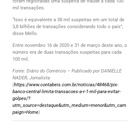
foram registradas uma suspeita de fraude a cada 100
mil transações.
“Isso é equivalente a 38 mil suspeitas em um total de
3,8 bilhões de transações considerando todo o país”,
disse Mello.
Entre novembro 16 de 2020 e 31 de março deste ano, o
número era de duas transações suspeitas para cada
100 mil.
Fonte: Diário do Comércio – Publicado por DANIELLE
NADER, Jornalista
(
https://www.contabeis.com.br/noticias/48468/pix-
banco-central-limita-transacoes-a-r-1-mil-para-evitar-
golpes/?
utm_source=destaque&utm_medium=menor&utm_cam
paign=Home
)