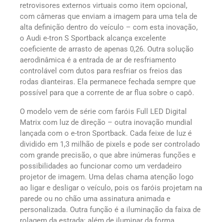
retrovisores externos virtuais como item opcional,
com câmeras que enviam a imagem para uma tela de
alta definição dentro do veículo – com esta inovação,
o Audi e-tron S Sportback alcança excelente
coeficiente de arrasto de apenas 0,26. Outra solução
aerodinâmica é a entrada de ar de resfriamento
controlável com dutos para resfriar os freios das
rodas dianteiras. Ela permanece fechada sempre que
possível para que a corrente de ar flua sobre o capô.
O modelo vem de série com faróis Full LED Digital
Matrix com luz de direção – outra inovação mundial
lançada com o e-tron Sportback. Cada feixe de luz é
dividido em 1,3 milhão de pixels e pode ser controlado
com grande precisão, o que abre inúmeras funções e
possibilidades ao funcionar como um verdadeiro
projetor de imagem. Uma delas chama atenção logo
ao ligar e desligar o veículo, pois os faróis projetam na
parede ou no chão uma assinatura animada e
personalizada. Outra função é a iluminação da faixa de
rolagem da estrada: além de iluminar da forma