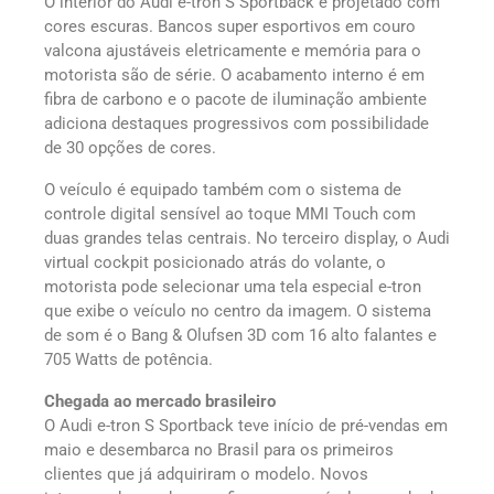
O interior do Audi e-tron S Sportback é projetado com
cores escuras. Bancos super esportivos em couro
valcona ajustáveis ​​eletricamente e memória para o
motorista são de série. O acabamento interno é em
fibra de carbono e o pacote de iluminação ambiente
adiciona destaques progressivos com possibilidade
de 30 opções de cores.
O veículo é equipado também com o sistema de
controle digital sensível ao toque MMI Touch com
duas grandes telas centrais. No terceiro display, o Audi
virtual cockpit posicionado atrás do volante, o
motorista pode selecionar uma tela especial e-tron
que exibe o veículo no centro da imagem. O sistema
de som é o Bang & Olufsen 3D com 16 alto falantes e
705 Watts de potência.
Chegada ao mercado brasileiro
O Audi e-tron S Sportback teve início de pré-vendas em
maio e desembarca no Brasil para os primeiros
clientes que já adquiriram o modelo. Novos