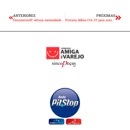
ANTERIORES
PRÓXIMAS
FecomercioSP reforça necessidade de medidas emergenciais após restrições
Portaria define IVA-ST para autopeças em 41,24%