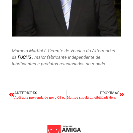
Marcelo Martini é Gerente de Vendas do Aftermarket
da
FUCHS
, maior fabricante independente de
lubrificantes e produtos relacionados do mundo
ANTERIORES
PRÓXIMAS
Audi abre pré-venda do novo Q5 e do inédito Q5 Sportback
Monroe simula dirigibilidade de amortecedores desgastados e novos