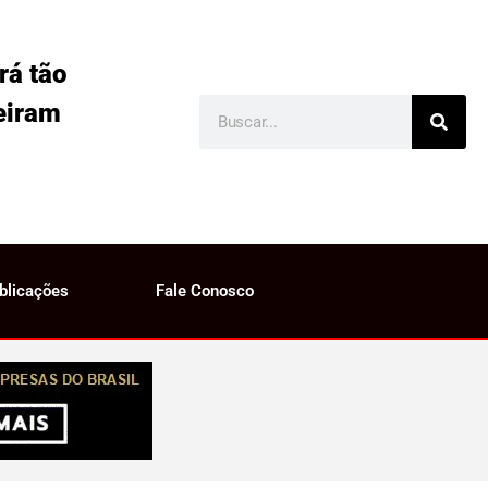
rá tão
eiram
blicações
Fale Conosco