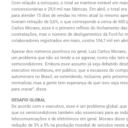
Com relação a estoques, o total se manteve estável em maio
concessionárias e 29,9 mil nas fábricas. Em abril, o total era
para atender 15 dias de vendas no ritmo atual (o mesmo apr
tiveram retração de 0,6%, o que corresponde a cerca de 60
Carlos Moraes, esse é o primeiro reflexo do fechamento das 
contratações, mas o número de desligamentos da Ford foi mai
colaboradores registrados em maio, contra 104,7 mil em abri
Apesar dos números positivos no geral, Luiz Carlos Moraes,
um problema que não só tende a se agravar, como não tem so
semicondutores. Embora esse assunto já seja debatido desde
executivo reconheceu, em público, que a escassez do compo
automóveis no Brasil, se estendendo, inclusive, pelo próximo 
normalizar, mas a gente tem esperança de que isso seja res
para cravar”, disse.
DESAFIO GLOBAL
De acordo com o executivo, esse é um problema global, que a
que os semicondutores também são essenciais para as indú
telecomunicações e de eletrônicos em geral. Moraes disse qu
redução de 3% a 5% na produção mundial de veículos neste 