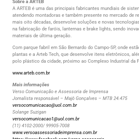
Sobre a ARTEB
A ARTEB é uma das principais fabricantes mundiais de siste
atendendo montadoras e também presente no mercado de re
mais oito décadas, desenvolve soluções e novas tecnologias
na fabricação de faróis, lanternas e brake lights, sendo ino
materiais de última geração.
Com parque fabril em São Bernardo do Campo-SP, onde estão 
plantas e a Arteb Tech, que desenvolve itens eletrônicos, a
polo plástico da cidade, próximo ao Complexo Industrial da 
www.arteb.com.br
Mais informações
Verso Comunicação e Assessoria de Imprensa
Jornalista responsável – Majô Gonçalves – MTB 24.475
versocomunicacao@uol.com.br
Solange Suzigan
versocomunicacao1@uol.com.br
(11) 4102-2000/ 99905-7008
www.versoassessoriadeimprensa.com.br