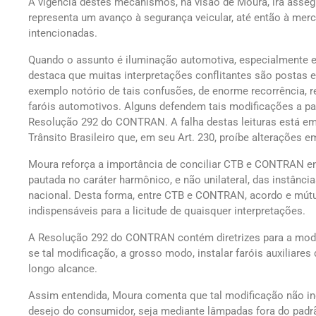
A vigência destes mecanismos, na visão de Moura, irá assegu
representa um avanço à segurança veicular, até então à mer
intencionadas.
Quando o assunto é iluminação automotiva, especialmente e
destaca que muitas interpretações conflitantes são postas
exemplo notório de tais confusões, de enorme recorrência, r
faróis automotivos. Alguns defendem tais modificações a part
Resolução 292 do CONTRAN. A falha destas leituras está em,
Trânsito Brasileiro que, em seu Art. 230, proíbe alterações em
Moura reforça a importância de conciliar CTB e CONTRAN en
pautada no caráter harmônico, e não unilateral, das instânc
nacional. Desta forma, entre CTB e CONTRAN, acordo e mút
indispensáveis para a licitude de quaisquer interpretações.
A Resolução 292 do CONTRAN contém diretrizes para a modif
se tal modificação, a grosso modo, instalar faróis auxiliares
longo alcance.
Assim entendida, Moura comenta que tal modificação não inc
desejo do consumidor, seja mediante lâmpadas fora do padrão