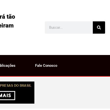
rá tão
eiram
blicações
Fale Conosco