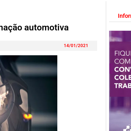
Info
inação automotiva
14/01/2021