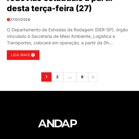
desta terça-feira (27)
27/01/2026
O Departamento de Estradas de Rodagem (DER-SP), órgão
vinculado à Secretaria de Meio Ambiente, Logística e
Transportes, colocará em operação, a partir da 0h…
LEIA MAIS
1
2
…
8