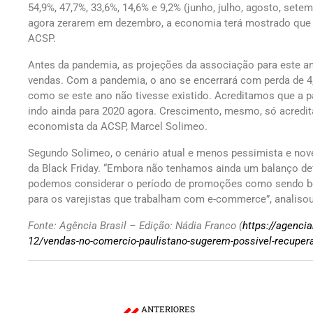
54,9%, 47,7%, 33,6%, 14,6% e 9,2% (junho, julho, agosto, set
agora zerarem em dezembro, a economia terá mostrado que h
ACSP.
Antes da pandemia, as projeções da associação para este a
vendas. Com a pandemia, o ano se encerrará com perda de 4
como se este ano não tivesse existido. Acreditamos que a
indo ainda para 2020 agora. Crescimento, mesmo, só acredit
economista da ACSP, Marcel Solimeo.
Segundo Solimeo, o cenário atual e menos pessimista e nov
da Black Friday. “Embora não tenhamos ainda um balanço defi
podemos considerar o período de promoções como sendo be
para os varejistas que trabalham com e-commerce”, analisou
Fonte: Agência Brasil – Edição: Nádia Franco (
https://agenci
12/vendas-no-comercio-paulistano-sugerem-possivel-recupe
ANTERIORES