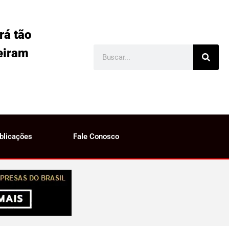
rá tão
eiram
blicações
Fale Conosco