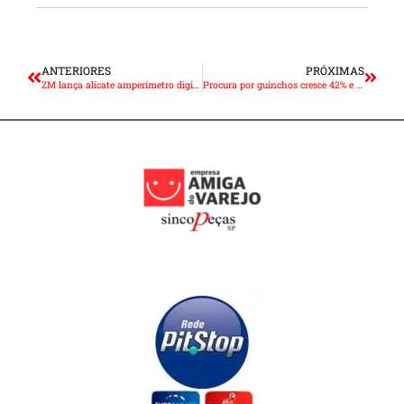
ANTERIORES
PRÓXIMAS
ZM lança alicate amperímetro digital para diagnósticos automotivos
Procura por guinchos cresce 42% e acende alerta para manutenção preventiva