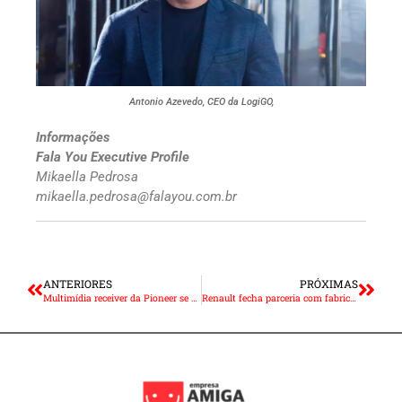
Antonio Azevedo, CEO da LogiGO,
Informações
Fala You Executive Profile
Mikaella Pedrosa
mikaella.pedrosa@falayou.com.br
ANTERIORES
PRÓXIMAS
Multimídia receiver da Pioneer se destaca pela tela flutuante
Renault fecha parceria com fabricante de semicondutores