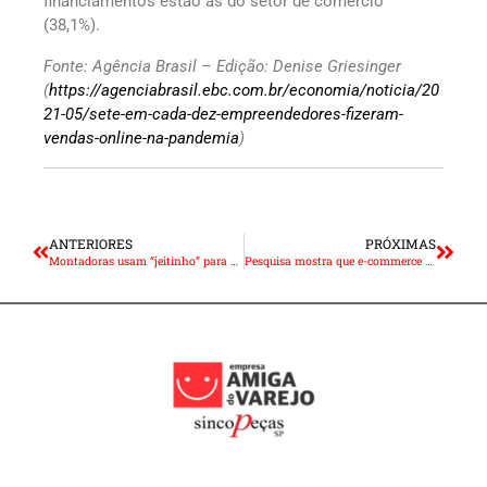
financiamentos estão as do setor de comércio
(38,1%).
Fonte: Agência Brasil – Edição: Denise Griesinger
(
https://agenciabrasil.ebc.com.br/economia/noticia/20
21-05/sete-em-cada-dez-empreendedores-fizeram-
vendas-online-na-pandemia
)
ANTERIORES
PRÓXIMAS
Montadoras usam “jeitinho” para contornar a crise dos semicondutores
Pesquisa mostra que e-commerce paulista cresceu 27% em 2020