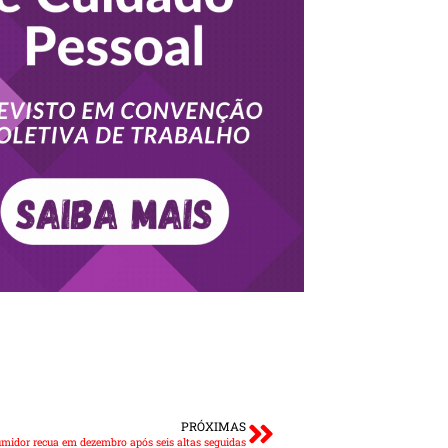
PRÓXIMAS
midor recua em dezembro após seis altas seguidas