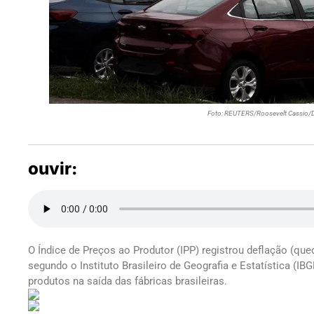
Foto: REUTERS/Roosevelt Cassio/Di
ouvir:
O Índice de Preços ao Produtor (IPP) registrou deflação (qu
segundo o Instituto Brasileiro de Geografia e Estatística (I
produtos na saída das fábricas brasileiras.