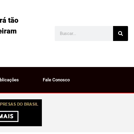
rá tão
eiram
blicações
Fale Conosco