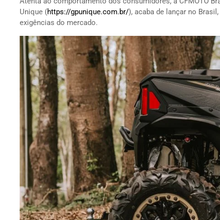
Atenta ao comportamento dos consumidores, a CFMOTO Bras
Unique (
https://gpunique.com.br/
), acaba de lançar no Brasi
exigências do mercado.