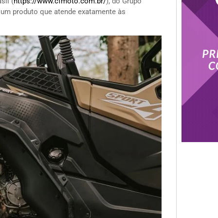
il (
https://www.cfmoto.com.br/
), do Grupo
l, um produto que atende exatamente às