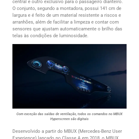
central e outro exclusivo para o passageiro dianteiro.
O conjunto, segundo a montadora, possui 141 cm de
largura e é feito de um material resistente a riscos e
arranhões, além de facilitar a limpeza e contar com
sensores que ajustam automaticamente o brilho das
telas às condições de luminosidade.
Com exceção das saídas de ventilação, todos os comandos no MBUX
Hyperscreen são digitais
Desenvolvido a partir do MBUX (Mercedes-Benz User
Experience) lançado no Classe A em 2018, o MBUX