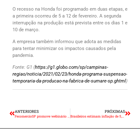
O recesso na Honda foi programado em duas etapas, e
a primeira ocorreu de 5 a 12 de fevereiro. A segunda
interrupção na produção está prevista entre os dias 1 e
10 de março.
A empresa também informou que adota as medidas
para tentar minimizar os impactos causados pela
pandemia.
Fonte: G1 (
https://g1.globo.com/sp/campinas-
regiao/noticia/2021/02/23/honda-programa-suspensao-
temporaria-da-producao-na-fabrica-de-sumare-sp.ghtml
)
ANTERIORES
PRÓXIMAS
FecomercioSP promove webinário contra o aumento do ICMS
Brasileiros estimam inflação de 5,3% nos próximos 12 meses