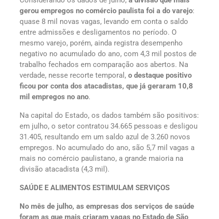
Considerando os dados de julho,
a divisão que mais
gerou empregos no comércio paulista foi a do varejo
:
quase 8 mil novas vagas, levando em conta o saldo
entre admissões e desligamentos no período. O
mesmo varejo, porém, ainda registra desempenho
negativo no acumulado do ano, com 4,3 mil postos de
trabalho fechados em comparação aos abertos. Na
verdade, nesse recorte temporal,
o destaque positivo
ficou por conta dos atacadistas, que já geraram 10,8
mil empregos no ano
.
Na capital do Estado, os dados também são positivos:
em julho, o setor contratou 34.665 pessoas e desligou
31.405, resultando em um saldo azul de 3.260 novos
empregos. No acumulado do ano, são 5,7 mil vagas a
mais no comércio paulistano, a grande maioria na
divisão atacadista (4,3 mil).
SAÚDE E ALIMENTOS ESTIMULAM SERVIÇOS
No mês de julho, as empresas dos serviços de saúde
foram as que mais criaram vagas no Estado de São