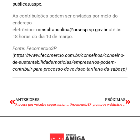
publicas.aspx
.
As contribuições podem ser enviadas por meio do
endereço
eletrônico:
consultapublica@arsesp.sp.gov.br
até às
18 horas do dia 10 de março.
Fonte: FecomercioSP
(
https://www.fecomercio.com.br/conselhos/conselho-
de-sustentabilidade/noticias/empresarios-podem-
contribuir-para-processo-de-revisao-tarifaria-da-sabesp
)
ANTERIORES
PRÓXIMAS
Procura por veículos segue maior que oferta, aponta OLX
FecomercioSP promove webinário contra o aumento do ICMS