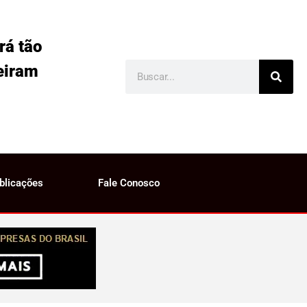
rá tão
eiram
blicações
Fale Conosco