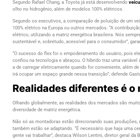
Segundo Rafael Chang, a Toyota já está desenvolvendo
veícu
olho no hidrogênio, além de modelos 100% elétricos.
Segundo os executivos, a comparação de poluição de um veí
100% elétrico na Europa ou outros mercados. “A contribuiç
elétrico, utilizando a matriz energética brasileira. Nós semp
sustentável e, sobretudo, acessível para o consumidor”, gara
“O sucesso do flex foi o empoderamento do usuário, pois ele
confiou na tecnologia e abraçou. O híbrido traz uma variáve
a de carregar eletricamente quando for conveniente, além de 
irá ocupar um espaço grande nessa transição”, defende Gast
Realidades diferentes é o
Olhando globalmente, as realidades dos mercados são muito 
diversidade de matriz energética.
Não só as montadoras estão direcionando suas produções, 
também estão se adaptando. “É necessário que haja uma cert
gente vai trabalhar”, destaca Wilson Lentini, diretor geral 