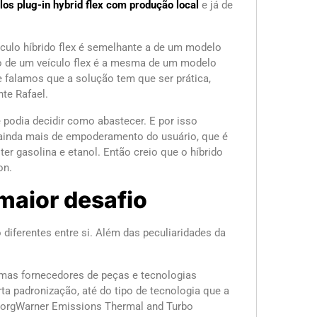
los plug-in hybrid flex com produção local
e já de
culo híbrido flex é semelhante a de um modelo
ão de um veículo flex é a mesma de um modelo
re falamos que a solução tem que ser prática,
nte Rafael.
 podia decidir como abastecer. E por isso
l ainda mais de empoderamento do usuário, que é
ter gasolina e etanol. Então creio que o híbrido
on.
 maior desafio
diferentes entre si. Além das peculiaridades da
mas fornecedores de peças e tecnologias
a padronização, até do tipo de tecnologia que a
da BorgWarner Emissions Thermal and Turbo