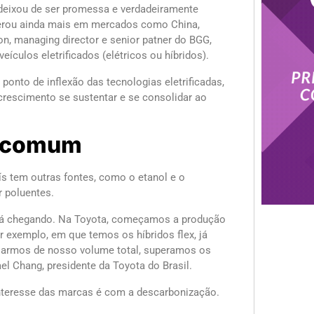
 deixou de ser promessa e verdadeiramente
lerou ainda mais em mercados como China,
, managing director e senior patner do BGG,
culos eletrificados (elétricos ou híbridos).
onto de inflexão das tecnologias eletrificadas,
e crescimento se sustentar e se consolidar ao
do comum
ís tem outras fontes, como o etanol e o
 poluentes.
está chegando. Na Toyota, começamos a produção
por exemplo, em que temos os híbridos flex, já
alarmos de nosso volume total, superamos os
l Chang, presidente da Toyota do Brasil.
interesse das marcas é com a descarbonização.