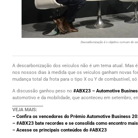
Descarbonização é o objetivo comum do se
A descarbonização dos veículos não é um tema atual. Mas é
nos nossos dias à medida que os veículos ganham novas for
mudança total da frota para o tipo X ou Y de combustível, só
A discussão ganhou peso no
#ABX23 – Automotive Busines
automotivo e da mobilidade, que aconteceu em setembro, e
VEJA MAIS:
– Confira os vencedores do Prêmio Automotive Business 2
– #ABX23 bate recordes e se consolida como encontro mais i
– Acesse os principais conteúdos do #ABX23