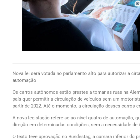
Nova lei será votada no parlamento alto para autorizar a cir
automação
Os carros autônomos estão prestes a tomar as ruas na Ale
país quer permitir a circulação de veículos sem um motorist
partir de 2022. Até o momento, a circulação desses carros e
A nova legislação refere-se ao nível quatro de automação, q
direção em determinadas condições, sem a necessidade de
O texto teve aprovação no Bundestag, a câmara inferior do p