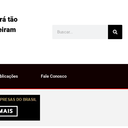
rá tão
eiram
blicações
Fale Conosco